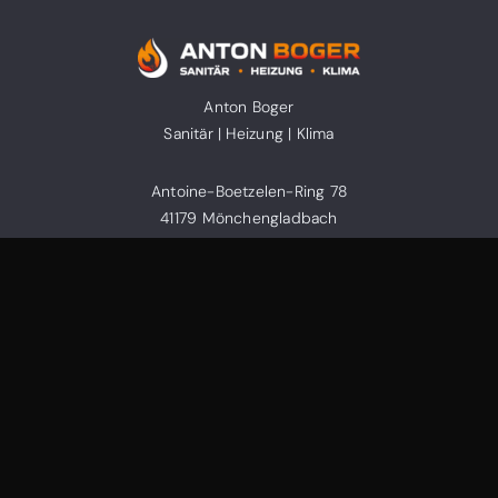
Anton Boger
Sanitär | Heizung | Klima
Antoine-Boetzelen-Ring 78
41179 Mönchengladbach
KONTAKT
02161 599 0 575
info@antonboger.de
Folge uns auf Instagram!